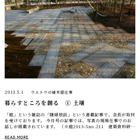
2013.5.1
ウエトウの植木屋仕事
暮らすところを創る ① 土壌
「庭」という雑誌の「隨縁放談」という連載記事で、会長が取材
を受けております。 今月号の記事では、写真の現場仕事でのお
話しが掲載されています。 （※庭2013-5no.211 建築資料研
究社出版） 3月の末に開園式が行われ […]
READ MORE