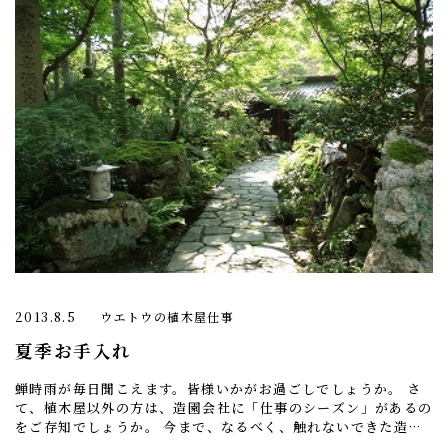
2013.8.5
ウエトウの植木屋仕事
夏季お手入れ
蝉時雨が毎日聞こえます。皆様いかがお過ごしでしょうか。 さ
て、植木屋以外の方は、造園会社に「仕事のシーズン」があるの
をご存知でしょうか。 今まで、なるべく、触れないできた造園
の神聖な領域（と私が勝手に思っている） 「お手 […]