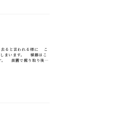
は去ると言われる様に こ
てしまいます。 植藤はこ
す。 苗圃で掘り取り後、
 樹高１０ｍクラ […]