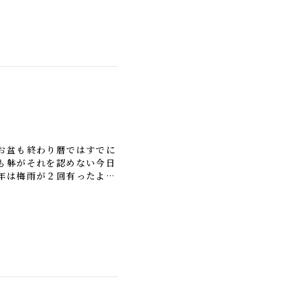
お盆も終わり暦ではすでに
も躰がそれを認めない今日
年は梅雨が２回有ったよう
持ちだけでも『秋』に