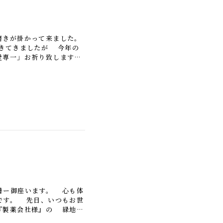
きが掛かって来ました。
きてきましたが 今年の
愛専一」お祈り致します。
石の端部を職人2人が
暑ー御座います。 心も体
です。 先日、いつもお世
『製薬会社様』の 緑地を
りちょっとした休憩場所