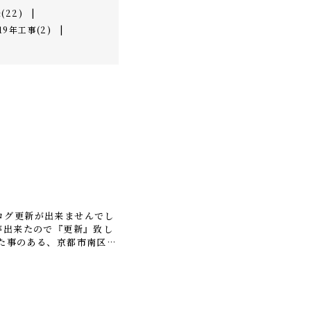
(22)
|
19年工事(2)
|
ログ更新が出来ませんでし
が出来たので『更新』致し
た事のある、京都市南区に
緑地を2件、この年度末