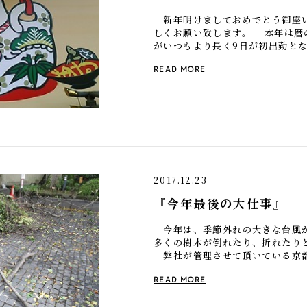
新年明けましておめでとう御座
しくお願い致します。 本年は暦
がいつもより長く9日が初出勤と
拶をした次の日が十日戎とは何と
READ MORE
[…]
2017.12.23
『今年最後の大仕事』
今年は、季節外れの大きな台風が
多くの樹木が倒れたり、折れたり
弊社が管理させて頂いている京
の 『玄関横の大エノキ』もこの
READ MORE
[…]