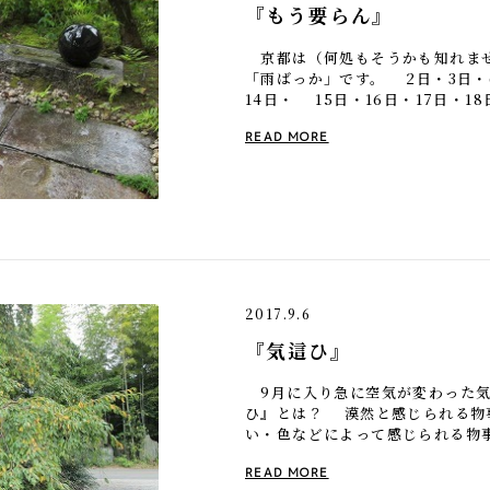
『もう要らん』
京都は（何処もそうかも知れませ
「雨ばっか」です。 2日・3日・6
14日・ 15日・16日・17日・18
10月は21日間で14日も雨で […
READ MORE
2017.9.6
『気這ひ』
9月に入り急に空気が変わった
ひ』とは？ 漠然と感じられる物
い・色などによって感じられる
立ち振る舞い、動作などから受け
READ MORE
[…]