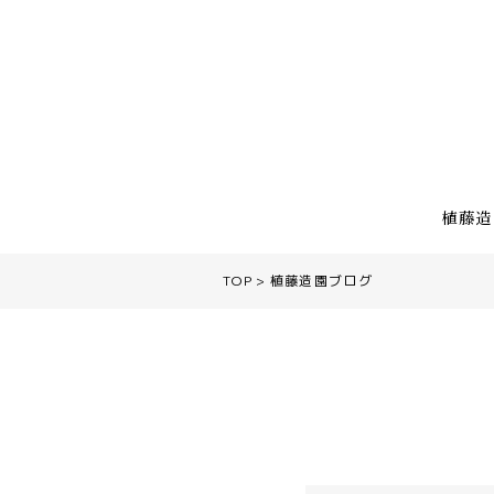
植藤造
TOP
植藤造園ブログ