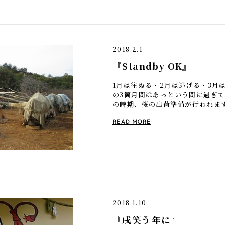
2018.2.1
『Standby OK』
1月は往ぬる・2月は逃げる・3月
の3箇月間はあっという間に過ぎ
の時期、桜の出荷準備が行われま
わら縄や麻縄を使い枝を絞ります。
READ MORE
2018.1.10
『戌笑う年に』