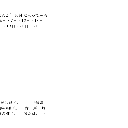
んが）10月に入ってから
日・7日・12日・13日・
日・19日・20日・21日と
]
気がします。 『気這
事の様子。 音・声・匂
物事の様子。 または、
る印象や様子から 察