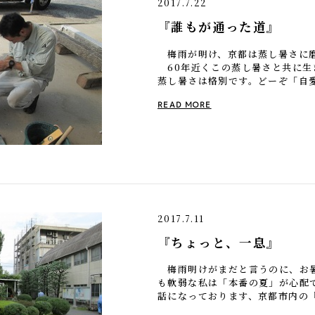
2017.7.22
『誰もが通った道』
梅雨が明け、京都は蒸し暑さに磨
60年近くこの蒸し暑さと共に生
蒸し暑さは格別です。どーぞ「自
さて先日、現場で使用するカズラ
READ MORE
[…]
2017.7.11
『ちょっと、一息』
梅雨明けがまだと言うのに、お
も軟弱な私は「本番の夏」が心配
話になっております、京都市内の
改修させて頂きました。藤棚が有