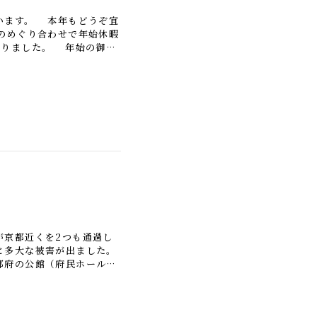
います。 本年もどうぞ宜
のめぐり合わせで年始休暇
なりました。 年始の御挨
もはや。直ぐに節分来る
京都近くを2つも通過し
と多大な被害が出ました。
都府の公館（府民ホール）
台風により腐った枝が折れ