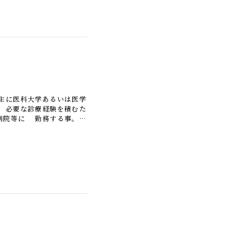
主に医科大学あるいは医学
 必要な診療経験を積むた
病院等に 勤務する事。あ
ムの事を言う。 最近