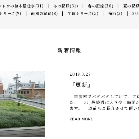
エトウの植木屋仕事(31)
|
冬の記録(31)
|
春の記録(30)
|
夏の記録
シリーズ(9)
|
雨期の記録(8)
|
宇宙シリーズ(5)
|
梅雨(3)
|
20
新着情報
2018.3.27
『更新』
年度末でバタバタしていて、ブ
た。 3月最終週に入り少し時間
ます。 以前もご紹介させて頂い
本社を置かれます 製薬会社様の
READ MORE
[…]